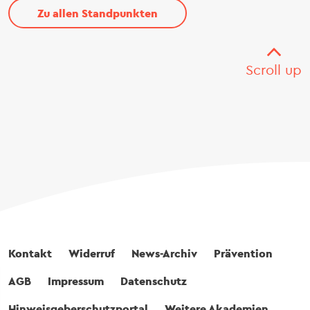
Zu allen Standpunkten
Scroll up
Fußbereich
Kontakt
Widerruf
News-Archiv
Prävention
AGB
Impressum
Datenschutz
Hinweisgeberschutzportal
Weitere Akademien