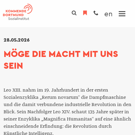
Direkt
zum
en
Inhalt
INSTITUT
28.05.2026
TAGUNGSHAUS
MÖGE DIE MACHT MIT UNS
Übersicht
PROGRAMM
SEIN
Übersicht
Über uns
PROJEKTE
Tagungsräume
Team
Zimmer
Fachbereiche
Leo XIII. nahm im 19. Jahrhundert in der ersten
Gastronomie
Initiativen
Sozialenzyklika „Rerum novarum“ die Dampfmaschine
und die damit verbundene industrielle Revolution in den
Spiritualität
Gremien
Blick. Sein Nachfolger Leo XIV. schaut 135 Jahre später in
Kunst
seiner Enzyklika „Magnifica Humanitas“ auf eine ähnlich
Nachhaltigkeit
einschneidende Erfindung: die Revolution durch
Campus
Künstliche Intelligenz.