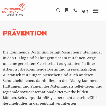
Direkt
zum
en
Inhalt
INSTITUT
PRÄVENTION
TAGUNGSHAUS
Übersicht
PROGRAMM
Übersicht
Über uns
Die Kommende Dortmund bringt Menschen miteinander
PROJEKTE
Tagungsräume
in den Dialog und bahnt gemeinsam mit ihnen Wege,
Team
um eine gerechtere Gesellschaft zu gestalten. In ihrer
Zimmer
Fachbereiche
Arbeit ist die Kommende Dortmund in regelmäßigem
Austausch mit jungen Menschen und auch anderen
Gastronomie
Initiativen
Schutzbefohlenen, damit diese in den Dialog kommen,
Spiritualität
Gremien
Haltungen und Fragen des Miteinanders reflektieren und
regionale sowie internationale Netzwerke bilden
Kunst
Nachhaltigkeit
können. Schwerpunktmäßig, aber nicht ausschließlich,
Campus
geschieht dies in der regional verankerten