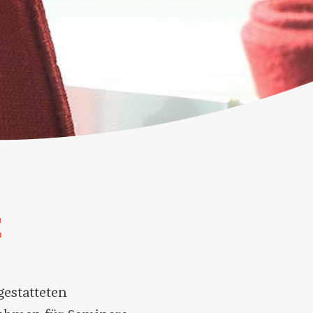
E
estatteten