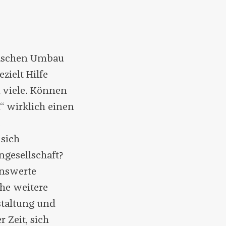
gischen Umbau
zielt Hilfe
d viele. Können
“ wirklich einen
e
 sich
ngesellschaft?
enswerte
che weitere
staltung und
r Zeit, sich