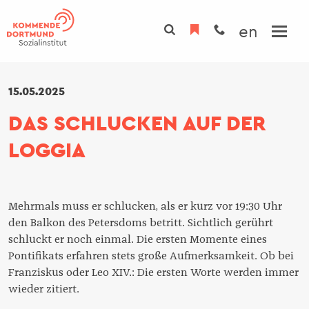
Direkt
zum
en
Inhalt
INSTITUT
15.05.2025
TAGUNGSHAUS
DAS SCHLUCKEN AUF DER
Übersicht
PROGRAMM
LOGGIA
Übersicht
Über uns
PROJEKTE
Tagungsräume
Team
Zimmer
Fachbereiche
Mehrmals muss er schlucken, als er kurz vor 19:30 Uhr
Gastronomie
Initiativen
den Balkon des Petersdoms betritt. Sichtlich gerührt
schluckt er noch einmal. Die ersten Momente eines
Spiritualität
Gremien
Pontifikats erfahren stets große Aufmerksamkeit. Ob bei
Kunst
Franziskus oder Leo XIV.: Die ersten Worte werden immer
Nachhaltigkeit
wieder zitiert.
Campus