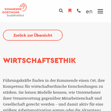
Direkt
zum
en
Inhalt
INSTITUT
Zurück zur Übersicht
TAGUNGSHAUS
Übersicht
PROGRAMM
Übersicht
Über uns
PROJEKTE
WIRTSCHAFTSETHIK
Tagungsräume
Team
Zimmer
Fachbereiche
Gastronomie
Initiativen
Führungskräfte finden in der Kommende einen Ort, ihre
Kompetenz für wirtschaftsethische Entscheidungen zu
Spiritualität
Gremien
stärken. Sie lernen Modelle kennen, wie Unternehmer
Kunst
Nachhaltigkeit
ihrer Verantwortung gegenüber Mitarbeiterschaft und
Gesellschaft gerecht werden – und damit aktiv für eine
Campus
größere Arbeitsmotivation sorgen oder die Akzeptanz