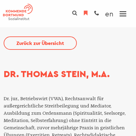
Direkt
zum
en
Inhalt
INSTITUT
Zurück zur Übersicht
TAGUNGSHAUS
Übersicht
PROGRAMM
Übersicht
Über uns
PROJEKTE
DR. THOMAS STEIN, M.A.
Tagungsräume
Team
Zimmer
Fachbereiche
Gastronomie
Initiativen
Dr. jur., Betriebswirt (VWA), Rechtsanwalt für
außergerichtliche Streitbeilegung und Mediator,
Spiritualität
Gremien
Ausbildung zum Ordensmann (Spiritualität, Seelsorge,
Kunst
Nachhaltigkeit
Meditation, Selbsterfahrung) ohne Eintritt in die
Gemeinschaft, zuvor mehrjährige Praxis in geistlichen
Campus
Übungen (Exerzitien, Retreats). Rechtsdidaktische