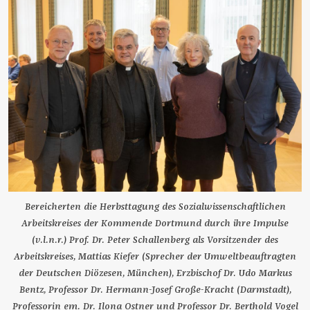
en
Bereicherten die Herbsttagung des Sozialwissenschaftlichen
D
Arbeitskreises der Kommende Dortmund durch ihre Impulse
ng
(v.l.n.r.) Prof. Dr. Peter Schallenberg als Vorsitzender des
S
Arbeitskreises, Mattias Kiefer (Sprecher der Umweltbeauftragten
der Deutschen Diözesen, München), Erzbischof Dr. Udo Markus
Bentz, Professor Dr. Hermann-Josef Große-Kracht (Darmstadt),
Professorin em. Dr. Ilona Ostner und Professor Dr. Berthold Vogel