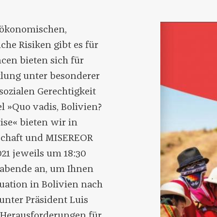
n ökonomischen,
che Risiken gibt es für
en bieten sich für
klung unter besonderer
ozialen Gerechtigkeit
el »Quo vadis, Bolivien?
ise« bieten wir in
lschaft und MISEREOR
021 jeweils um 18:30
enabende an, um Ihnen
tuation in Bolivien nach
nter Präsident Luis
 Herausforderungen für