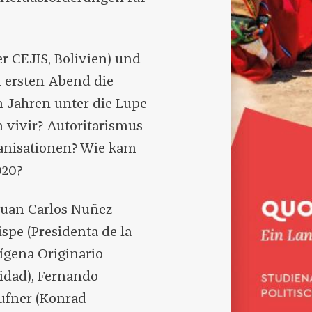
r CEJIS, Bolivien) und
 ersten Abend die
n Jahren unter die Lupe
vivir? Autoritarismus
ganisationen? Wie kam
020?
Juan Carlos Nuñez
spe (Presidenta de la
ígena Originario
lidad), Fernando
ufner (Konrad-