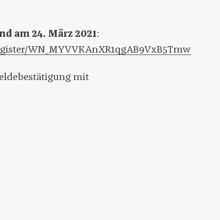
nd am 24. März 2021
:
ar/register/WN_MYVVKAnXR1qgAB9VxB5Tmw
eldebestätigung mit