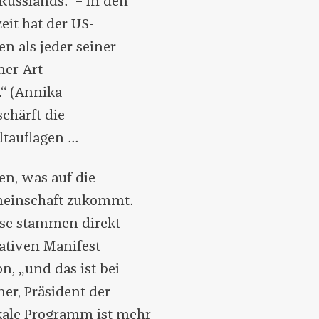
Russlands.“ – In den
it hat der US-
n als jeder seiner
ner Art
.“ (Annika
chärft die
auflagen ...
n, was auf die
emeinschaft zukommt.
asse stammen direkt
ativen Manifest
n, „und das ist bei
ner, Präsident der
ikale Programm ist mehr