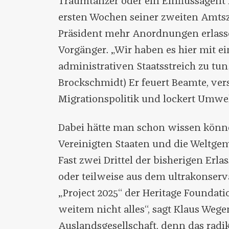
Traumtänzer oder ein Einflussagent 
ersten Wochen seiner zweiten Amtsze
Präsident mehr Anordnungen erlasse
Vorgänger. „Wir haben es hier mit ei
administrativen Staatsstreich zu tun
Brockschmidt) Er feuert Beamte, vers
Migrationspolitik und lockert Umwelt
Dabei hätte man schon wissen könne
Vereinigten Staaten und die Weltg
Fast zwei Drittel der bisherigen Erl
oder teilweise aus dem ultrakonserv
„Project 2025“ der Heritage Foundatio
weitem nicht alles“, sagt Klaus Wege
Auslandsgesellschaft, denn das rad