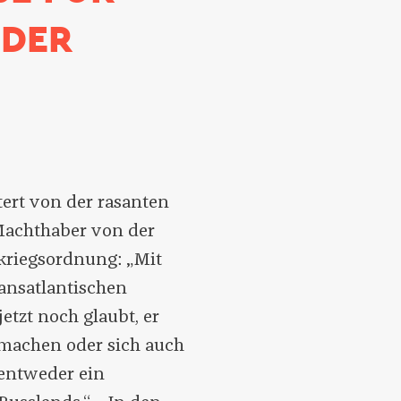
 DER
tert von der rasanten
Machthaber von der
kriegsordnung: „Mit
ansatlantischen
etzt noch glaubt, er
 machen oder sich auch
t entweder ein