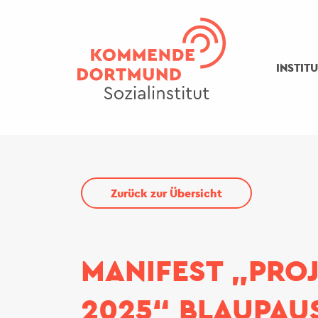
Direkt
zum
Inhalt
INSTIT
Zurück zur Übersicht
MANIFEST „PRO
2025“ BLAUPAU