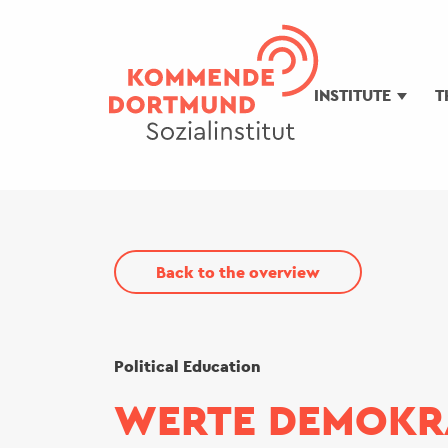
Skip
to
main
INSTITUTE
T
content
Back to the overview
Political Education
WERTE DEMOKRA