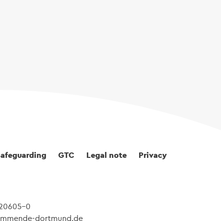
Safeguarding
GTC
Legal note
Privacy
 20605-0
@kommende-dortmund.de