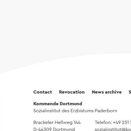
Fußbereich
Contact
Revocation
News archive
Kommende Dortmund
Sozialinstitut des Erzbistums Paderborn
Brackeler Hellweg 144
Telefon: +49 231
D-44309 Dortmund
sozialinstitut