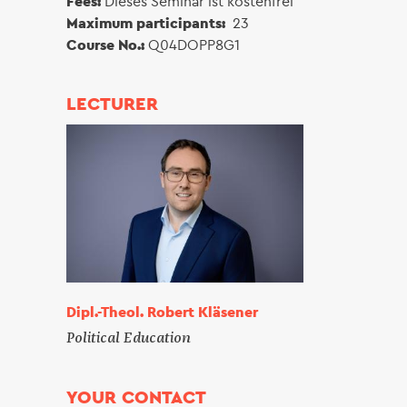
Fees:
Dieses Seminar ist kostenfrei
Maximum participants:
23
Course No.:
Q04DOPP8G1
LECTURER
Dipl.-Theol. Robert Kläsener
Political Education
YOUR CONTACT